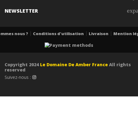
exp
NEWSLETTER
ommes nous ?
Conditions d'utilisation
Livraison
Mention lé
Copyright 2024
Le Domaine De Amber France
All rights
reserved
Suivez-nous :