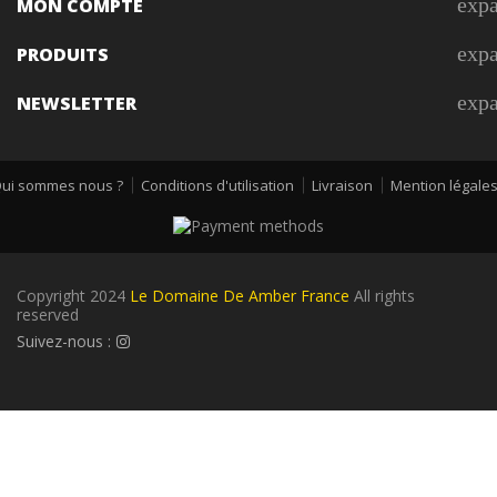
exp
MON COMPTE
exp
PRODUITS
exp
NEWSLETTER
ui sommes nous ?
Conditions d'utilisation
Livraison
Mention légale
Copyright 2024
Le Domaine De Amber France
All rights
reserved
Suivez-nous :