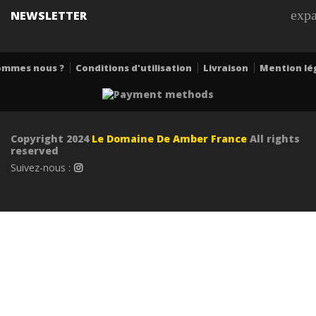
exp
NEWSLETTER
ommes nous ?
Conditions d'utilisation
Livraison
Mention lé
Copyright 2024
Le Domaine De Amber France
All rights
reserved
Suivez-nous :