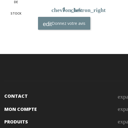
DE
1
chevron_left
chevron_right
STOCK
Donnez votre avis
CONTACT
exp
exp
MON COMPTE
exp
PRODUITS