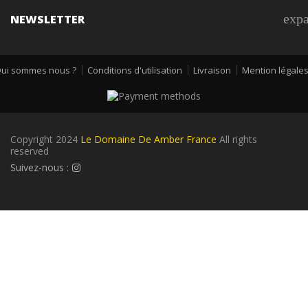
exp
NEWSLETTER
ui sommes nous ?
Conditions d'utilisation
Livraison
Mention légale
Copyright 2024
Le Domaine De Amber France
All rights
reserved
Suivez-nous :