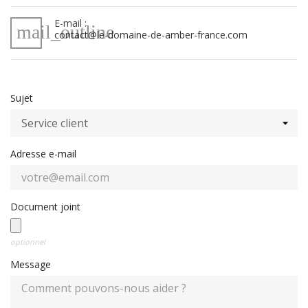
E-mail :
mail_outline
contact@le-domaine-de-amber-france.com
Sujet
Adresse e-mail
Document joint
optionnel
Message