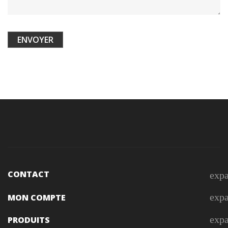
CONTACT
exp
exp
MON COMPTE
exp
PRODUITS