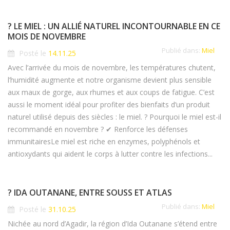
? LE MIEL : UN ALLIÉ NATUREL INCONTOURNABLE EN CE
MOIS DE NOVEMBRE
Publié dans:
Miel
Posté le
14.11.25
Avec l’arrivée du mois de novembre, les températures chutent,
l’humidité augmente et notre organisme devient plus sensible
aux maux de gorge, aux rhumes et aux coups de fatigue. C’est
aussi le moment idéal pour profiter des bienfaits d’un produit
naturel utilisé depuis des siècles : le miel. ? Pourquoi le miel est-il
recommandé en novembre ? ✔ Renforce les défenses
immunitairesLe miel est riche en enzymes, polyphénols et
antioxydants qui aident le corps à lutter contre les infections...
? IDA OUTANANE, ENTRE SOUSS ET ATLAS
Publié dans:
Miel
Posté le
31.10.25
Nichée au nord d’Agadir, la région d’Ida Outanane s’étend entre