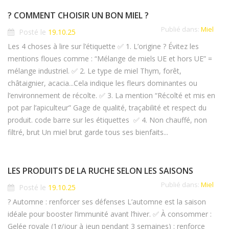
? COMMENT CHOISIR UN BON MIEL ?
Publié dans:
Miel
Posté le
19.10.25
Les 4 choses à lire sur l’étiquette ✅ 1. L’origine ? Évitez les
mentions floues comme : “Mélange de miels UE et hors UE” =
mélange industriel. ✅ 2. Le type de miel Thym, forêt,
châtaignier, acacia...Cela indique les fleurs dominantes ou
l’environnement de récolte. ✅ 3. La mention “Récolté et mis en
pot par l’apiculteur” Gage de qualité, traçabilité et respect du
produit. code barre sur les étiquettes ✅ 4. Non chauffé, non
filtré, brut Un miel brut garde tous ses bienfaits...
LES PRODUITS DE LA RUCHE SELON LES SAISONS
Publié dans:
Miel
Posté le
19.10.25
? Automne : renforcer ses défenses L’automne est la saison
idéale pour booster l’immunité avant l’hiver. ✅ À consommer :
Gelée royale (1g/jour à jeun pendant 3 semaines) : renforce