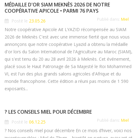
MÉDAILLE D'OR SIAM MEKNÈS 2026 DE NOTRE
COOPÉRATIVE APICOLE • PARMI 76 PAYS
Publié dans:
Miel
Posté le
23.05.26
Notre coopérative Apicole Ait LYAZID récompensée au SIAM
2026 de Meknès C'est avec une immense fierté que nous vous
annonçons que notre coopérative Lyazid a obtenu la médaille
d'or lors du Salon International de l'Agriculture au Maroc (SIAM),
qui s'est tenu du 20 au 28 avril 2026 à Meknès. Cet événement,
placé sous le Haut Patronage de Sa Majesté le Roi Mohammed
VI, est l'un des plus grands salons agricoles d'Afrique et du
monde francophone. Cette édition a réuni pas moins de 1 590
exposants...
? LES CONSEILS MIEL POUR DÉCEMBRE
Publié dans:
Miel
Posté le
06.12.25
? Nos conseils miel pour décembre En ce mois d’hiver, voici nos
incontournables : Miel de Thym – bientôt en rupture, puissant et