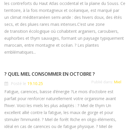
les contreforts du Haut Atlas occidental et la plaine du Souss. Ce
territoire, à la fois montagneux et océanique, est marqué par
un climat méditerranéen semi-aride : des hivers doux, des étés
secs, et des pluies rares mais intenses.C’est une zone
de transition écologique où cohabitent arganiers, caroubiers,
euphorbes et thym sauvages, formant un paysage typiquement
marocain, entre montagne et océan. ? Les plantes
emblématiques...
? QUEL MIEL CONSOMMER EN OCTOBRE ?
Publié dans:
Miel
Posté le
19.10.25
Fatigue, carences, baisse d’énergie ?Le mois d’octobre est
parfait pour renforcer naturellement votre organisme avant
l’hiver. Voici les miels les plus adaptés : ? Miel de thym Un
excellent allié contre la fatigue, les maux de gorge et pour
stimuler l’immunité. ? Miel de forêt Riche en oligo-éléments,
idéal en cas de carences ou de fatigue physique. ? Miel de