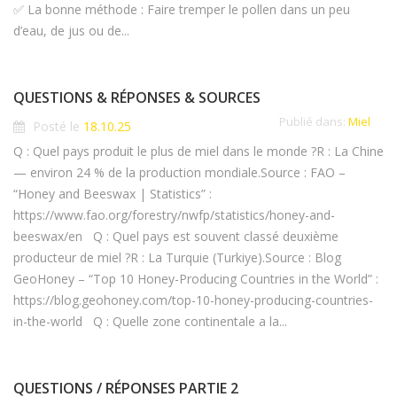
✅ La bonne méthode : Faire tremper le pollen dans un peu
d’eau, de jus ou de...
QUESTIONS & RÉPONSES & SOURCES
Publié dans:
Miel
Posté le
18.10.25
Q : Quel pays produit le plus de miel dans le monde ?R : La Chine
— environ 24 % de la production mondiale.Source : FAO –
“Honey and Beeswax | Statistics” :
https://www.fao.org/forestry/nwfp/statistics/honey-and-
beeswax/en Q : Quel pays est souvent classé deuxième
producteur de miel ?R : La Turquie (Turkiye).Source : Blog
GeoHoney – “Top 10 Honey-Producing Countries in the World” :
https://blog.geohoney.com/top-10-honey-producing-countries-
in-the-world Q : Quelle zone continentale a la...
QUESTIONS / RÉPONSES PARTIE 2