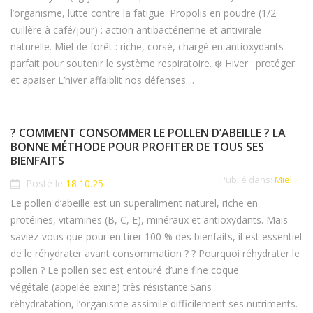
l’organisme, lutte contre la fatigue. Propolis en poudre (1/2
cuillère à café/jour) : action antibactérienne et antivirale
naturelle. Miel de forêt : riche, corsé, chargé en antioxydants —
parfait pour soutenir le système respiratoire. ❄️ Hiver : protéger
et apaiser L’hiver affaiblit nos défenses....
? COMMENT CONSOMMER LE POLLEN D’ABEILLE ? LA
BONNE MÉTHODE POUR PROFITER DE TOUS SES
BIENFAITS
Publié dans:
Miel
Posté le
18.10.25
Le pollen d’abeille est un superaliment naturel, riche en
protéines, vitamines (B, C, E), minéraux et antioxydants. Mais
saviez-vous que pour en tirer 100 % des bienfaits, il est essentiel
de le réhydrater avant consommation ? ? Pourquoi réhydrater le
pollen ? Le pollen sec est entouré d’une fine coque
végétale (appelée exine) très résistante.Sans
réhydratation, l’organisme assimile difficilement ses nutriments.