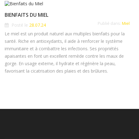
BIENFAITS DU MIEL
Publié dans:
Miel
Posté le
28.07.24
Le miel est un produit naturel aux multiples bienfaits pour la
santé. Riche en antioxydants, il aide à renforcer le système
immunitaire et à combattre les infections. Ses propriétés
apaisantes en font un excellent remède contre les maux de
gorge. En usage externe, il hydrate et régénère la peau,
favorisant la cicatrisation des plaies et des brûlures.